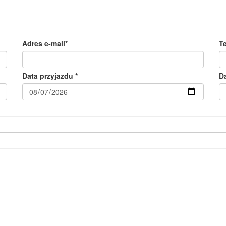
Adres e-mail*
T
Data przyjazdu *
D