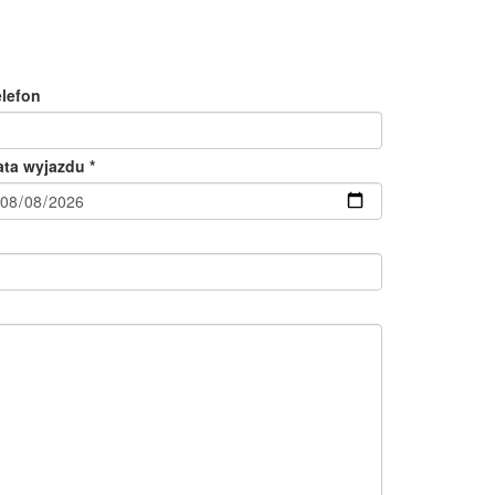
elefon
ata wyjazdu *