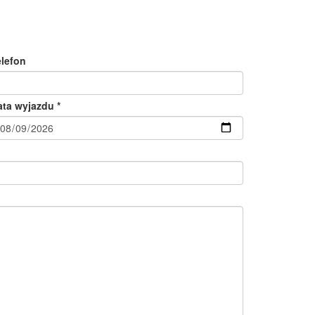
elefon
ata wyjazdu *