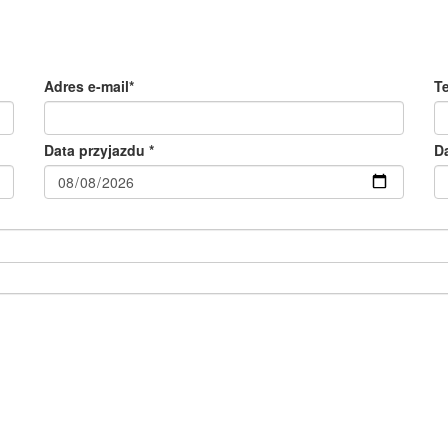
Adres e-mail*
T
Data przyjazdu *
D