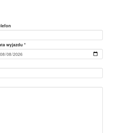
elefon
ata wyjazdu *