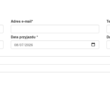
Adres e-mail*
T
Data przyjazdu *
D