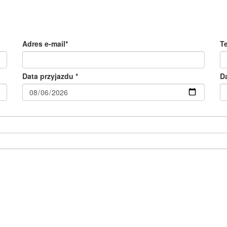
Adres e-mail*
T
Data przyjazdu *
D