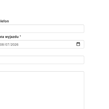
elefon
ata wyjazdu *