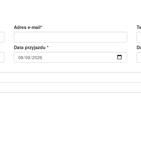
Adres e-mail*
T
Data przyjazdu *
D